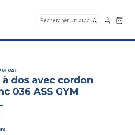
YM VAL
 à dos avec cordon
nc 036 ASS GYM
L
€
urs