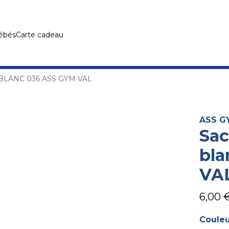
Bébés
Carte cadeau
BLANC 036 ASS GYM VAL
ASS G
Sac
bla
VA
6,00 
Coule