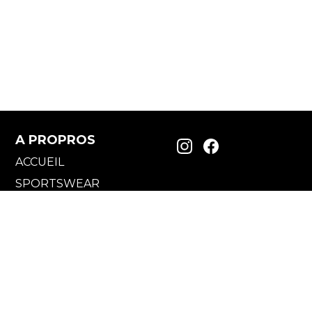
A PROPROS
ACCUEIL
SPORTSWEAR
ACCESSOIRES
OUR
ENFANTS / BÉBÉS
CARTE CADEAU
SITE OFFICIEL