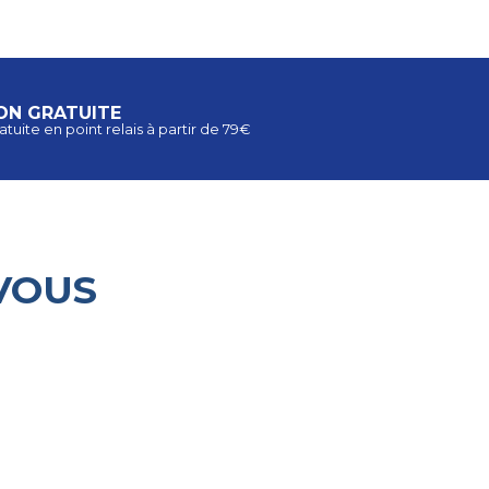
ON GRATUITE
atuite en point relais à partir de 79€
VOUS